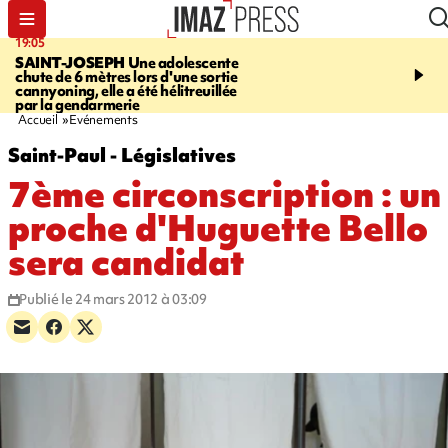
19:05
20:44
SAINT-JOSEPH
Une adolescente
À RETENIR CE SOIR
G
chute de 6 mètres lors d'une sortie
rouée de coups, cycliste,
cannyoning, elle a été hélitreuillée
personne disparue et c
par la gendarmerie
para-natation
Accueil
Evénements
Saint-Paul - Législatives
7ème circonscription : un
proche d'Huguette Bello
sera candidat
Publié le 24 mars 2012 à 03:09