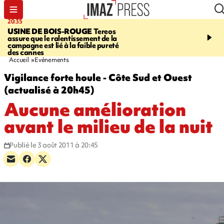
20:35
05:30
USINE DE BOIS-ROUGE
Tereos
SAINT-DENIS
Réouvert
assure que le ralentissement de la
téléphérique Papang à p
campagne est lié à la faible pureté
heures ce vendredi
des cannes
Accueil
Evénements
Vigilance forte houle - Côte Sud et Ouest
(actualisé à 20h45)
Aucune amélioration
avant le milieu de la nuit
Publié le 3 août 2011 à 20:45