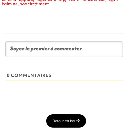
balmine, b&acirc;timent
0 COMMENTAIRES
Retour en haut