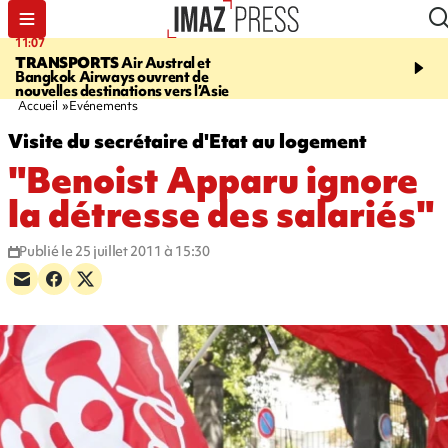
11:07
11:46
TRANSPORTS
Air Austral et
LE TAMPON
Prudence, 
Bangkok Airways ouvrent de
l'eau est dégradée à la P
nouvelles destinations vers l’Asie
cafres
Accueil
Evénements
Visite du secrétaire d'Etat au logement
"Benoist Apparu ignore
la détresse des salariés"
Publié le 25 juillet 2011 à 15:30