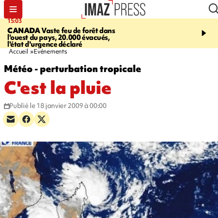
15:03
19:21
CANADA
Vaste feu de forêt dans
CONTRÔLES ROUTIE
l'ouest du pays, 20.000 évacués,
end, 109 infractions rele
l'état d'urgence déclaré
police
Accueil
Evénements
Météo - perturbation tropicale
C'est la pluie
Publié le 18 janvier 2009 à 00:00