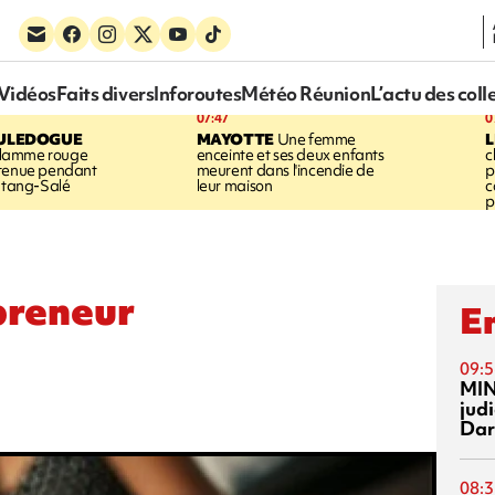
Vidéos
Faits divers
Inforoutes
Météo Réunion
L’actu des coll
07:47
0
ULEDOGUE
MAYOTTE
Une femme
L
flamme rouge
enceinte et ses deux enfants
c
ntenue pendant
meurent dans l'incendie de
p
'Étang-Salé
leur maison
c
p
preneur
En
09:5
MI
jud
Dar
08:3