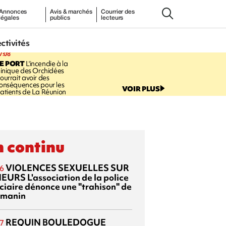
Annonces
Avis & marchés
Courrier des
légales
publics
lecteurs
ectivités
7:08
E PORT
L'incendie à la
linique des Orchidées
ourrait avoir des
onséquences pour les
VOIR PLUS
atients de La Réunion
 continu
VIOLENCES SEXUELLES SUR
6
NEURS
L'association de la police
iciaire dénonce une "trahison" de
manin
REQUIN BOULEDOGUE
7