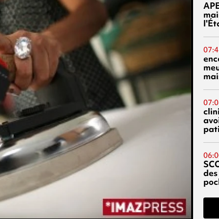
AP
mai
l'É
07:4
enc
meu
mai
07:0
cli
avo
pat
06:0
SC
des
poc