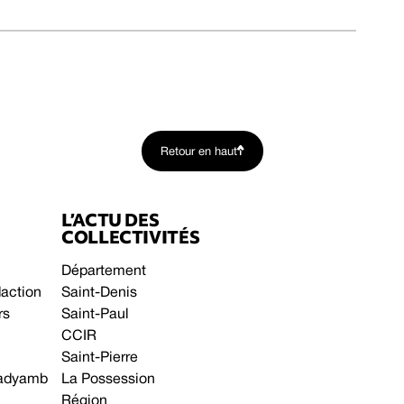
Retour en haut
L’ACTU DES
COLLECTIVITÉS
Département
daction
Saint-Denis
rs
Saint-Paul
CCIR
Saint-Pierre
 gadyamb
La Possession
Région