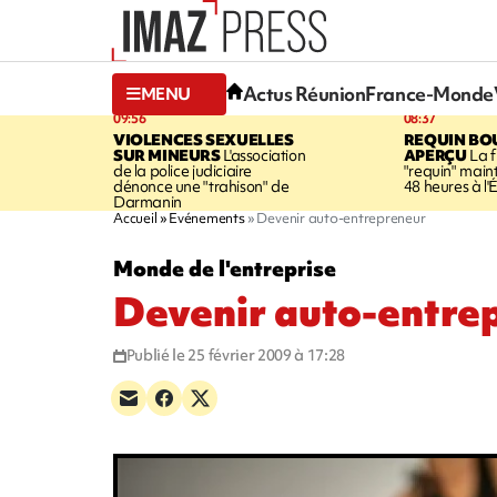
Actus Réunion
France-Monde
MENU
09:56
08:37
VIOLENCES SEXUELLES
REQUIN BO
SUR MINEURS
L'association
APERÇU
La 
de la police judiciaire
"requin" mai
dénonce une "trahison" de
48 heures à l
Darmanin
Accueil
Evénements
Devenir auto-entrepreneur
Monde de l'entreprise
Devenir auto-entre
Publié le 25 février 2009 à 17:28