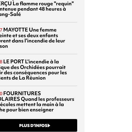
ERÇU
La flamme rouge "requin"
ntenue pendant 48 heures à
tang-Salé
MAYOTTE
Une femme
7
einte et ses deux enfants
rent dans l'incendie de leur
son
LE PORT
L'incendie à la
8
nique des Orchidées pourrait
ir des conséquences pour les
ients de La Réunion
FOURNITURES
0
OLAIRES
Quand les professeurs
 écoles mettent la main à la
he pour bien enseigner
PLUS D’INFOS