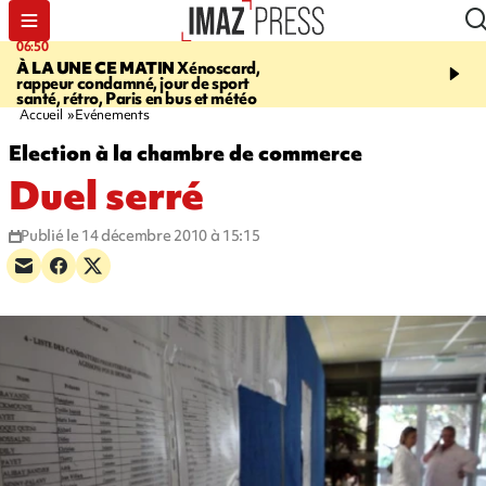
06:50
08:53
À LA UNE CE MATIN
Xénoscard,
SAINT-PAUL
Jour de S
rappeur condamné, jour de sport
2026 - bouger, s’informe
santé, rétro, Paris en bus et météo
soin de sa santé
Accueil
Evénements
Election à la chambre de commerce
Duel serré
Publié le 14 décembre 2010 à 15:15