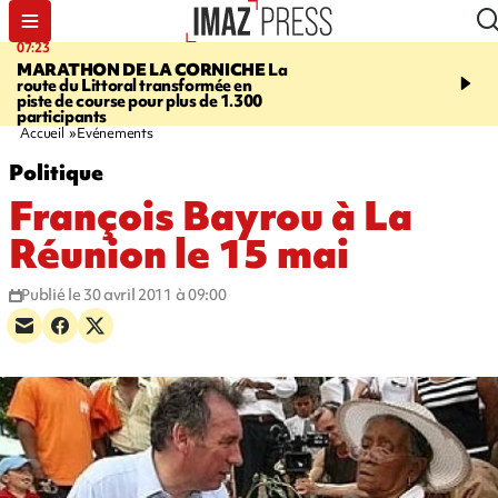
07:23
08:37
MARATHON DE LA CORNICHE
La
SAINT-DENIS
Lancemen
route du Littoral transformée en
braderie de l'océan pour
piste de course pour plus de 1.300
pouvoir d'achat des fami
participants
soutenir les commerçan
Accueil
Evénements
Politique
François Bayrou à La
Réunion le 15 mai
Publié le 30 avril 2011 à 09:00