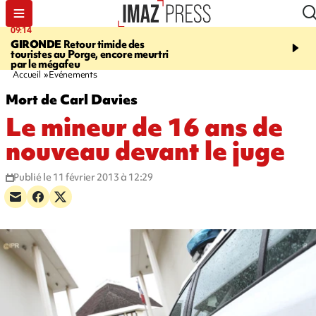
09:14
13:09
GIRONDE
Retour timide des
CONFLIT
Des échanges
touristes au Porge, encore meurtri
font cinq morts en Ukrai
par le mégafeu
Russie
Accueil
Evénements
Mort de Carl Davies
Le mineur de 16 ans de
nouveau devant le juge
Publié le 11 février 2013 à 12:29