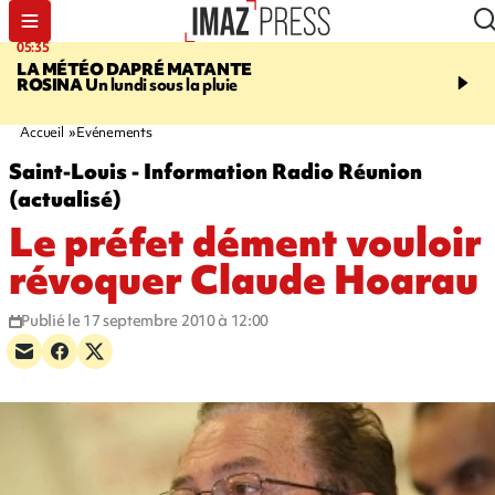
05:35
07:47
LA MÉTÉO DAPRÉ MATANTE
MAYOTTE
Une femme e
ROSINA
Un lundi sous la pluie
ses deux enfants meure
l'incendie de leur maiso
Accueil
Evénements
Saint-Louis - Information Radio Réunion
(actualisé)
Le préfet dément vouloir
révoquer Claude Hoarau
Publié le 17 septembre 2010 à 12:00