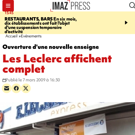
15:45
17:17
RESTAURANTS, BARS
En six mois,
"LE DERNIER REFUG
dix établissements ont fait l'objet
Angeles, un homme vit 
d'une suspension temporaire
panneau publicitaire po
d'activité
promouvoir un film Netf
Accueil
Evénements
Ouverture d'une nouvelle enseigne
Les Leclerc affichent
complet
Publié le 7 mars 2009 à 16:30