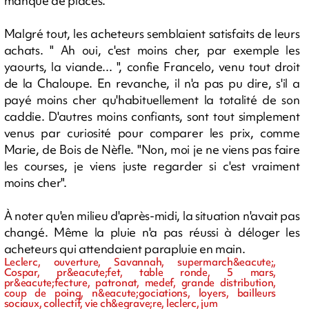
manque de places.
Malgré tout, les acheteurs semblaient satisfaits de leurs
achats. " Ah oui, c'est moins cher, par exemple les
yaourts, la viande... ", confie Francelo, venu tout droit
de la Chaloupe. En revanche, il n'a pas pu dire, s'il a
payé moins cher qu'habituellement la totalité de son
caddie. D'autres moins confiants, sont tout simplement
venus par curiosité pour comparer les prix, comme
Marie, de Bois de Nèfle. "Non, moi je ne viens pas faire
les courses, je viens juste regarder si c'est vraiment
moins cher".
À noter qu'en milieu d'après-midi, la situation n'avait pas
changé. Même la pluie n'a pas réussi à déloger les
acheteurs qui attendaient parapluie en main.
Leclerc, ouverture, Savannah, supermarch&eacute;,
Cospar, pr&eacute;fet, table ronde, 5 mars,
pr&eacute;fecture, patronat, medef, grande distribution,
coup de poing, n&eacute;gociations, loyers, bailleurs
sociaux, collectif, vie ch&egrave;re, leclerc, jum