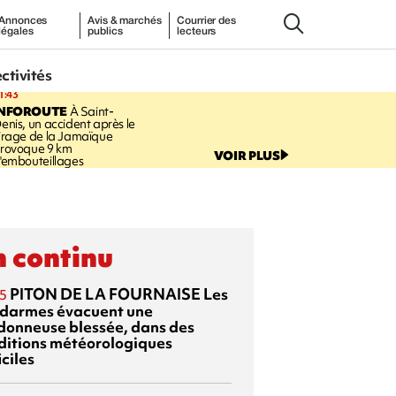
Annonces
Avis & marchés
Courrier des
légales
publics
lecteurs
ectivités
1:43
INFOROUTE
À Saint-
enis, un accident après le
irage de la Jamaïque
rovoque 9 km
VOIR PLUS
'embouteillages
 continu
PITON DE LA FOURNAISE
Les
5
darmes évacuent une
donneuse blessée, dans des
ditions météorologiques
iciles