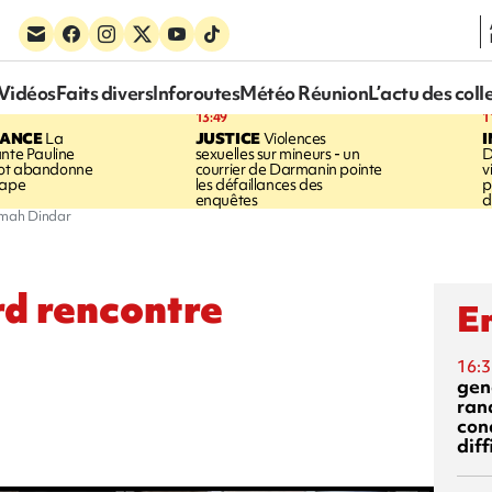
Vidéos
Faits divers
Inforoutes
Météo Réunion
L’actu des coll
13:49
1
RANCE
La
JUSTICE
Violences
ante Pauline
sexuelles sur mineurs - un
D
vot abandonne
courrier de Darmanin pointe
v
tape
les défaillances des
p
enquêtes
d
imah Dindar
d rencontre
En
16:3
gen
ran
con
diff