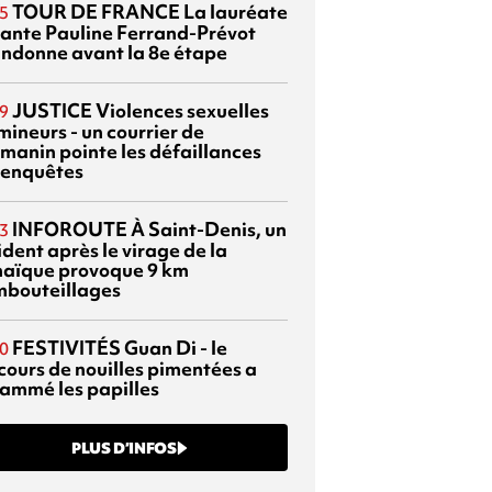
TOUR DE FRANCE
La lauréate
5
tante Pauline Ferrand-Prévot
ndonne avant la 8e étape
JUSTICE
Violences sexuelles
9
mineurs - un courrier de
manin pointe les défaillances
 enquêtes
INFOROUTE
À Saint-Denis, un
3
dent après le virage de la
aïque provoque 9 km
mbouteillages
FESTIVITÉS
Guan Di - le
0
cours de nouilles pimentées a
lammé les papilles
PLUS D’INFOS