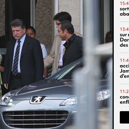
15:4
sor
aba
13:4
sur 
Dar
des
11:4
acci
Jam
d'e
11:2
con
enf