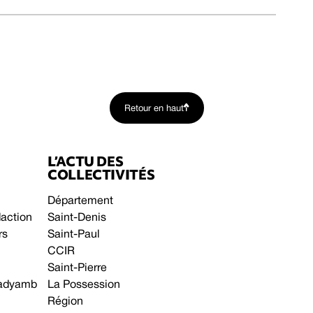
Retour en haut
L’ACTU DES
COLLECTIVITÉS
Département
daction
Saint-Denis
rs
Saint-Paul
CCIR
Saint-Pierre
 gadyamb
La Possession
Région