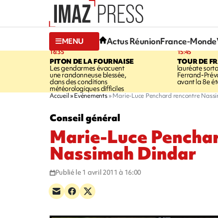
Actus Réunion
France-Monde
MENU
16:35
15:45
PITON DE LA FOURNAISE
TOUR DE F
Les gendarmes évacuent
lauréate sort
une randonneuse blessée,
Ferrand-Pré
dans des conditions
avant la 8e é
météorologiques difficiles
Accueil
Evénements
Marie-Luce Penchard rencontre Nass
Conseil général
Marie-Luce Penchar
Nassimah Dindar
Publié le 1 avril 2011 à 16:00