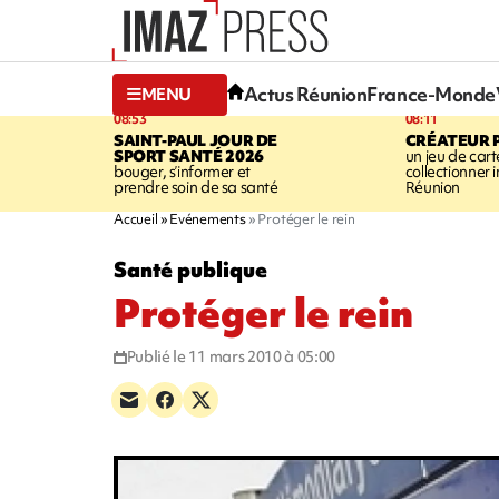
Actus Réunion
France-Monde
MENU
08:53
08:11
SAINT-PAUL
JOUR DE
CRÉATEUR P
SPORT SANTÉ 2026
un jeu de cart
bouger, s’informer et
collectionner
prendre soin de sa santé
Réunion
Accueil
Evénements
Protéger le rein
Santé publique
Protéger le rein
Publié le 11 mars 2010 à 05:00