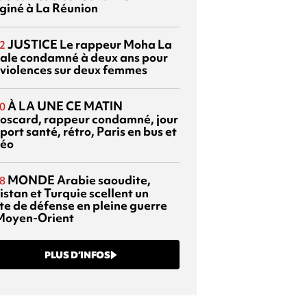
giné à La Réunion
JUSTICE
Le rappeur Moha La
2
ale condamné à deux ans pour
 violences sur deux femmes
À LA UNE CE MATIN
0
oscard, rappeur condamné, jour
port santé, rétro, Paris en bus et
éo
MONDE
Arabie saoudite,
8
istan et Turquie scellent un
te de défense en pleine guerre
Moyen-Orient
PLUS D’INFOS