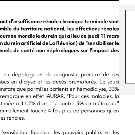
rant d'insuffisance rénale chronique terminale sont
emble du territoire national, les affections rénales
ournée mondiale du rein qui a lieu ce jeudi 11 mars
du rein artificiel de La Réunion) de "sensibiliser le
ionnels de santé non néphrologues sur l'impact des
ion du dépistage et du diagnostic précoce de ces
mises en dialyse et les décès prématurés. Le souci
onstate que parmi les patients en hémodialyse, 33%
emarque en effet l'AURAR. "Pour ces maladies, la
timée à 11,2% dans l'île contre 3% en métropole"
tionnellement touche 4 fois plus de personnes qu'en
es rénales.
sibiliser l'opinion, les pouvoirs publics et les