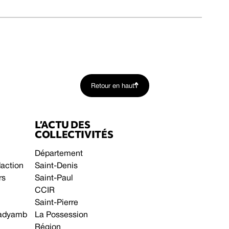
Retour en haut
L’ACTU DES
COLLECTIVITÉS
Département
daction
Saint-Denis
rs
Saint-Paul
CCIR
Saint-Pierre
 gadyamb
La Possession
Région