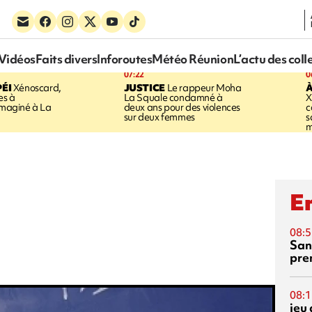
Vidéos
Faits divers
Inforoutes
Météo Réunion
L’actu des coll
07:22
0
ÉI
Xénoscard,
JUSTICE
Le rappeur Moha
À
es à
La Squale condamné à
X
 imaginé à La
deux ans pour des violences
c
sur deux femmes
s
m
En
08:5
San
pre
08:1
jeu 