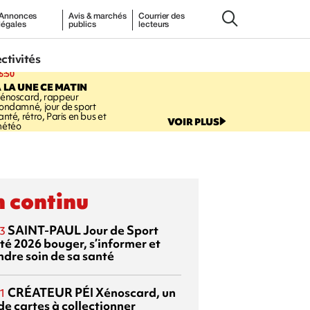
Annonces
Avis & marchés
Courrier des
légales
publics
lecteurs
ectivités
6:50
 LA UNE CE MATIN
énoscard, rappeur
ondamné, jour de sport
anté, rétro, Paris en bus et
VOIR PLUS
étéo
 continu
SAINT-PAUL
Jour de Sport
3
té 2026
bouger, s’informer et
ndre soin de sa santé
CRÉATEUR PÉI
Xénoscard, un
1
de cartes à collectionner