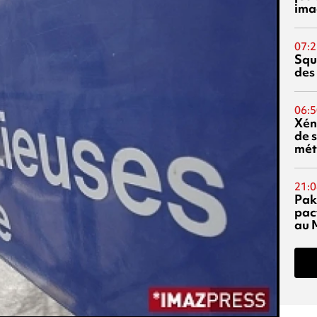
ima
07:2
Squ
des
06:5
Xén
de s
mét
21:0
Pak
pac
au 