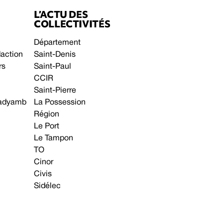
L’ACTU DES
COLLECTIVITÉS
Département
daction
Saint-Denis
rs
Saint-Paul
CCIR
Saint-Pierre
 gadyamb
La Possession
Région
Le Port
Le Tampon
TO
Cinor
Civis
Sidélec