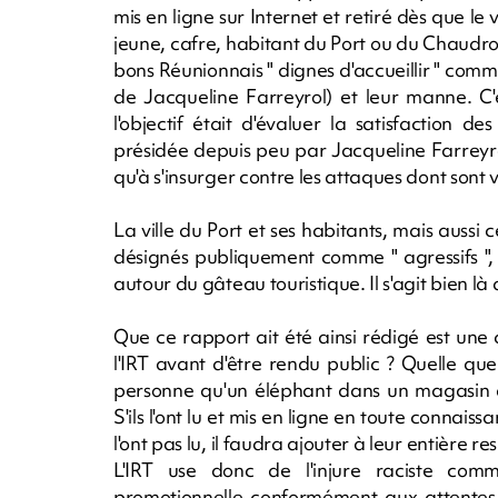
mis en ligne sur Internet et retiré dès que l
jeune, cafre, habitant du Port ou du Chaudron 
bons Réunionnais " dignes d'accueillir " comme i
de Jacqueline Farreyrol) et leur manne. C'
l'objectif était d'évaluer la satisfaction d
présidée depuis peu par Jacqueline Farreyr
qu'à s'insurger contre les attaques dont sont 
La ville du Port et ses habitants, mais aussi 
désignés publiquement comme " agressifs ", m
autour du gâteau touristique. Il s'agit bien là
Que ce rapport ait été ainsi rédigé est une 
l'IRT avant d'être rendu public ? Quelle que
personne qu'un éléphant dans un magasin d
S'ils l'ont lu et mis en ligne en toute connaiss
l'ont pas lu, il faudra ajouter à leur entière 
L'IRT use donc de l'injure raciste comm
promotionnelle conformément aux attentes p