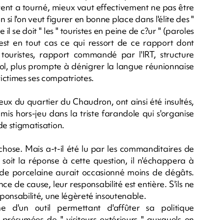
e vent a tourné, mieux vaut effectivement ne pas être
si l'on veut figurer en bonne place dans l'élite des "
l se doit " les " touristes en peine de c?ur " (paroles
est en tout cas ce qui ressort de ce rapport dont
es touristes, rapport commandé par l'IRT, structure
ol, plus prompte à dénigrer la langue réunionnaise
victimes ses compatriotes.
ceux du quartier du Chaudron, ont ainsi été insultés,
is hors-jeu dans la triste farandole qui s'organise
 de stigmatisation.
chose. Mais a-t-il été lu par les commanditaires de
 soit la réponse à cette question, il n'échappera à
e porcelaine aurait occasionné moins de dégâts.
ance de cause, leur responsabilité est entière. S'ils ne
responsabilité, une légèreté insoutenable.
e d'un outil permettant d'affûter sa politique
résumées de " visiteurs extérieurs " auxquels on