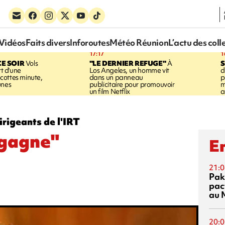
Vidéos
Faits divers
Inforoutes
Météo Réunion
L’actu des coll
17:17
1
CE SOIR
Vols
"LE DERNIER REFUGE"
À
S
rt d'une
Los Angeles, un homme vit
d
cottes minute,
dans un panneau
p
unes
publicitaire pour promouvoir
m
un film Netflix
a
irigeants de l'IRT
 gagne"
En
21:0
Pak
pac
au 
20:0