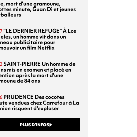
sie, mort d'une gramoune,
ottes minute, Guan Di et jeunes
tballeurs
"LE DERNIER REFUGE"
À Los
7
eles, un homme vit dans un
neau publicitaire pour
mouvoir un film Netflix
SAINT-PIERRE
Un homme de
2
ans mis en examen et placé en
ention après la mort d'une
moune de 84 ans
PRUDENCE
Des cocotes
6
ute vendues chez Carrefour à La
nion risquent d'exploser
PLUS D’INFOS