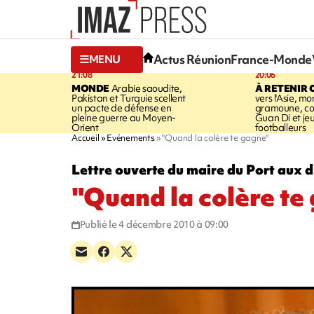
Actus Réunion
France-Monde
MENU
21:08
20:06
MONDE
Arabie saoudite,
À RETENIR 
Pakistan et Turquie scellent
vers l'Asie, mo
un pacte de défense en
gramoune, co
pleine guerre au Moyen-
Guan Di et je
Orient
footballeurs
Accueil
Evénements
"Quand la colère te gagne"
Lettre ouverte du maire du Port aux d
"Quand la colère te
Publié le 4 décembre 2010 à 09:00