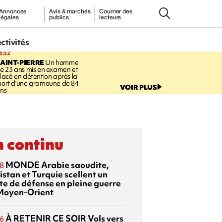
Annonces
Avis & marchés
Courrier des
légales
publics
lecteurs
ectivités
6:32
AINT-PIERRE
Un homme
e 23 ans mis en examen et
lacé en détention après la
ort d'une gramoune de 84
VOIR PLUS
ns
 continu
MONDE
Arabie saoudite,
8
istan et Turquie scellent un
te de défense en pleine guerre
Moyen-Orient
À RETENIR CE SOIR
Vols vers
6