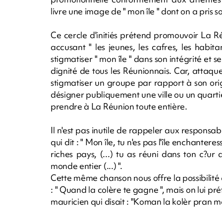
livre une image de " mon île " dont on a pris soi
Ce cercle d'initiés prétend promouvoir La Ré
accusant " les jeunes, les cafres, les habi
stigmatiser " mon île " dans son intégrité et 
dignité de tous les Réunionnais. Car, attaq
stigmatiser un groupe par rapport à son orig
désigner publiquement une ville ou un quartier,
prendre à La Réunion toute entière.
Il n'est pas inutile de rappeler aux responsa
qui dit : " Mon île, tu n'es pas l'île enchantere
riches pays, (...) tu as réuni dans ton c?u
monde entier (...) ".
Cette même chanson nous offre la possibilité 
: " Quand la colère te gagne ", mais on lui pr
mauricien qui disait : "Koman la kolèr pran mo