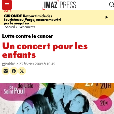
09:14
13:09
GIRONDE
Retour timide des
CONFLIT
Des échanges
touristes au Porge, encore meurtri
font cinq morts en Ukrai
par le mégafeu
Russie
Accueil
Evénements
Lutte contre le cancer
Un concert pour les
enfants
Publié le 23 février 2009 à 10:45