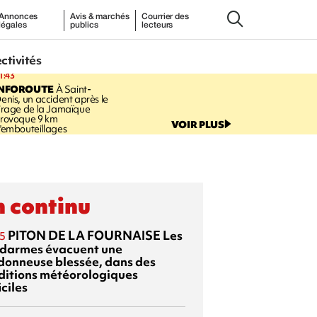
Annonces
Avis & marchés
Courrier des
légales
publics
lecteurs
ectivités
1:43
INFOROUTE
À Saint-
enis, un accident après le
irage de la Jamaïque
rovoque 9 km
VOIR PLUS
'embouteillages
 continu
PITON DE LA FOURNAISE
Les
5
darmes évacuent une
donneuse blessée, dans des
ditions météorologiques
iciles