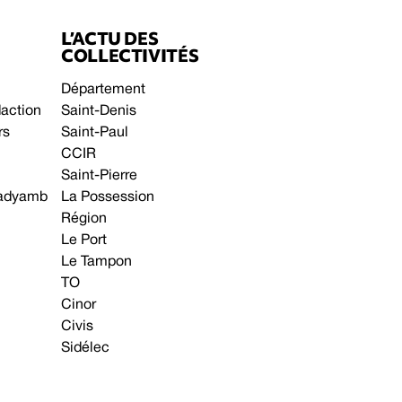
L’ACTU DES
COLLECTIVITÉS
Département
daction
Saint-Denis
rs
Saint-Paul
CCIR
Saint-Pierre
 gadyamb
La Possession
Région
Le Port
Le Tampon
TO
Cinor
Civis
Sidélec