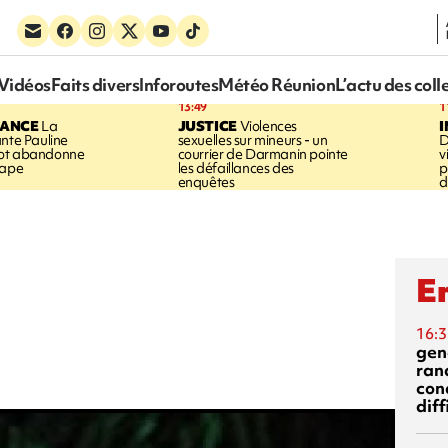
Vidéos
Faits divers
Inforoutes
Météo Réunion
L’actu des coll
13:49
1
RANCE
La
JUSTICE
Violences
ante Pauline
sexuelles sur mineurs - un
D
vot abandonne
courrier de Darmanin pointe
v
tape
les défaillances des
p
enquêtes
d
En
16:3
gen
ran
con
diff