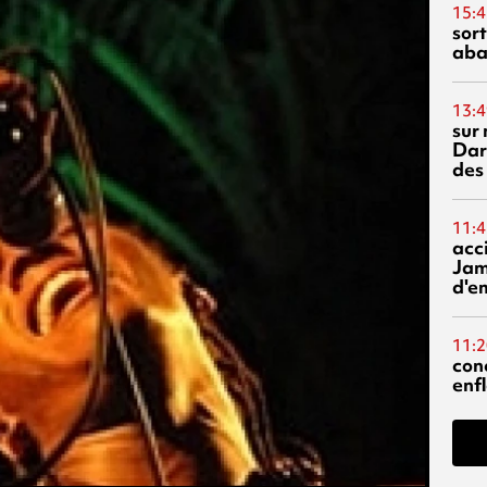
15:4
sor
aba
13:4
sur 
Dar
des
11:4
acci
Jam
d'e
11:2
con
enf