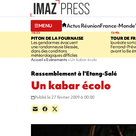
Actus Réunion
France-Monde
MENU
16:35
15:45
PITON DE LA FOURNAISE
TOUR DE F
Les gendarmes évacuent
lauréate sort
une randonneuse blessée,
Ferrand-Pré
dans des conditions
avant la 8e é
météorologiques difficiles
Accueil
Evénements
Un kabar écolo
Rassemblement à l'Etang-Salé
Un kabar écolo
Publié le 27 février 2009 à 00:00