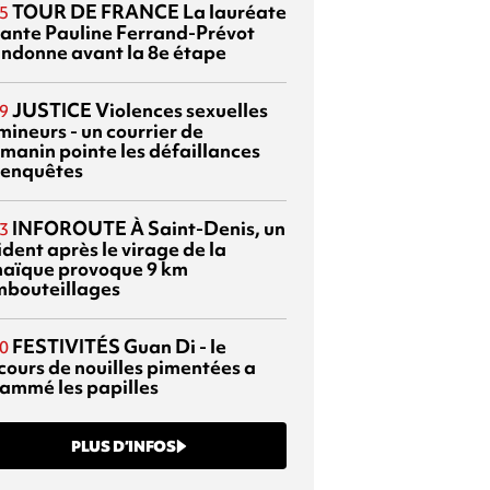
TOUR DE FRANCE
La lauréate
5
tante Pauline Ferrand-Prévot
ndonne avant la 8e étape
JUSTICE
Violences sexuelles
9
mineurs - un courrier de
manin pointe les défaillances
 enquêtes
INFOROUTE
À Saint-Denis, un
3
dent après le virage de la
aïque provoque 9 km
mbouteillages
FESTIVITÉS
Guan Di - le
0
cours de nouilles pimentées a
lammé les papilles
PLUS D’INFOS