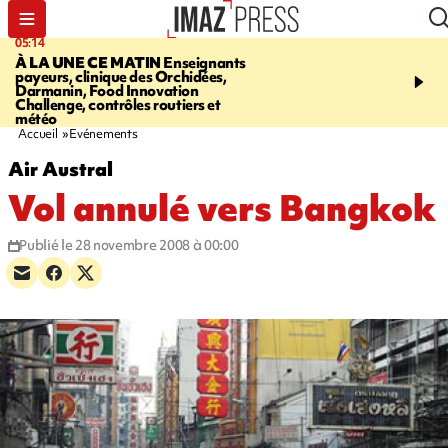
05:14
07:08
À LA UNE CE MATIN
Enseignants
LE PORT
L'incendie à la
payeurs, clinique des Orchidées,
Orchidées pourrait avoi
Darmanin, Food Innovation
conséquences pour les p
Challenge, contrôles routiers et
Réunion
météo
Accueil
Evénements
Air Austral
Vol annulé vers Bangkok
Publié le 28 novembre 2008 à 00:00