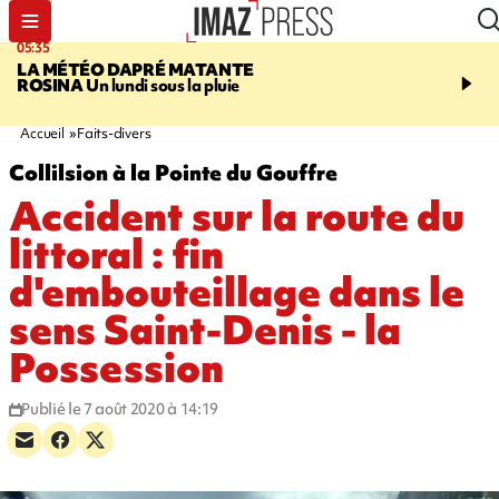
05:35
07:47
LA MÉTÉO DAPRÉ MATANTE
MAYOTTE
Une femme e
ROSINA
Un lundi sous la pluie
ses deux enfants meure
l'incendie de leur maiso
Accueil
Faits-divers
Collilsion à la Pointe du Gouffre
Accident sur la route du
littoral : fin
d'embouteillage dans le
sens Saint-Denis - la
Possession
Publié le 7 août 2020 à 14:19