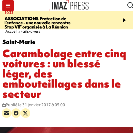
10:33
15:03
ASSOCIATIONS
Protection de
CANADA
Vaste feu de 
l’enfance - une nouvelle rencontre
l'ouest du pays, 20.000 
Stop VIF organisée à La Réunion
l'état d'urgence déclaré
Accueil
Faits-divers
Saint-Marie
Carambolage entre cinq
voitures : un blessé
léger, des
embouteillages dans le
secteur
Publié le 31 janvier 2017 à 05:00