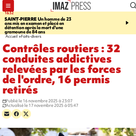
16:32
21:08
SAINT-PIERRE
Un homme de 23
MONDE
Arabie saoudit
ans mis en examen et placé en
et Turquie scellent un p
détention après la mort d'une
défense en pleine guerr
gramoune de 84 ans
Orient
Accueil
Faits-divers
Contrôles routiers : 32
conduites addictives
relevées par les forces
de l'ordre, 16 permis
retirés
Publié le 16 novembre 2025 à 23:07
Actualisé le 17 novembre 2025 à 05:47