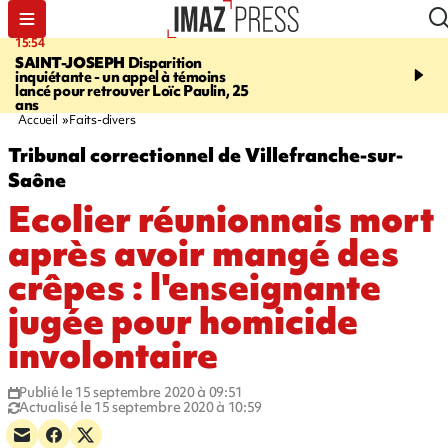
15:54
17:52
SAINT-JOSEPH
Disparition
SAINT-DENIS
Le Barac
inquiétante - un appel à témoins
dimanche pour l'arrivée
lancé pour retrouver Loïc Paulin, 25
cycliste
ans
Accueil
Faits-divers
Tribunal correctionnel de Villefranche-sur-
Saône
Ecolier réunionnais mort
après avoir mangé des
crêpes : l'enseignante
jugée pour homicide
involontaire
Publié le 15 septembre 2020 à 09:51
Actualisé le 15 septembre 2020 à 10:59