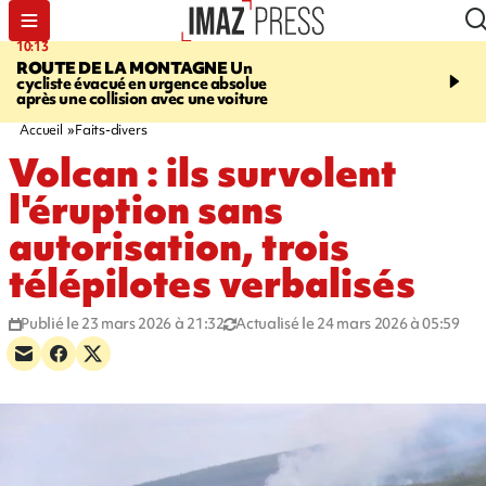
10:13
12:23
ROUTE DE LA MONTAGNE
Un
PRUDENCE
Les jouets
cycliste évacué en urgence absolue
peuvent éclater et brûler
après une collision avec une voiture
Accueil
Faits-divers
Volcan : ils survolent
l'éruption sans
autorisation, trois
télépilotes verbalisés
Publié le 23 mars 2026 à 21:32
Actualisé le 24 mars 2026 à 05:59