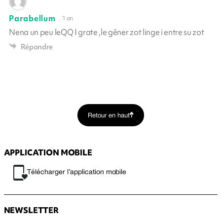
Parabellum
1 an
Nena un peu leQQ I grate ,le gêner zot linge i entre su zot
Répondre
Retour en haut
APPLICATION MOBILE
Télécharger l’application mobile
NEWSLETTER