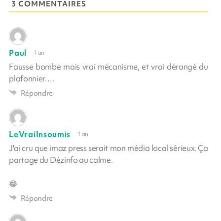
3 COMMENTAIRES
Paul
1 an
Fausse bombe mais vrai mécanisme, et vrai dérangé du
plafonnier….
Répondre
LeVraiInsoumis
1 an
J'ai cru que imaz press serait mon média local sérieux. Ça
partage du Dézinfo au calme.
😂
Répondre