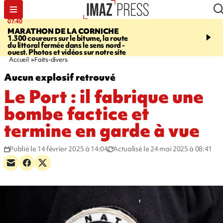
07:40
10:33
MARATHON DE LA CORNICHE
ASSOCIATIONS
Protec
1.300 coureurs sur le bitume, la route
l’enfance - une nouvelle
du littoral fermée dans le sens nord -
Stop VIF organisée à La
ouest. Photos et vidéos sur notre site
Accueil
Faits-divers
Aucun explosif retrouvé
Le Port : il fabrique une
bombe factice et
termine en garde à vue
Publié le 14 février 2025 à 14:04
Actualisé le 24 mai 2025 à 08:41