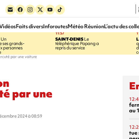
Vidéos
Faits divers
Inforoutes
Météo Réunion
L’actu des coll
11:57
1
Un
SAINT-DENIS
Le
e ses grands-
téléphérique Papang a
q
six personnes
repris du service
d
e
c
rcuté par une voiture
on
En
té par une
12:4
fer
au 
décembre 2024 à 08:59
12:2
tue
per