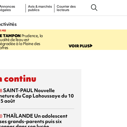
Annonces
Avis & marchés
Courrier des
légales
publics
lecteurs
ectivités
1:48
LE TAMPON
Prudence, la
ualité de l'eau est
égradée à la Plaine des
VOIR PLUS
afres
 continu
SAINT-PAUL
Nouvelle
8
meture du Cap Lahoussaye du 10
15 août
THAÏLANDE
Un adolescent
0
 ses grands-parents puis six
sonnes dans son lycée