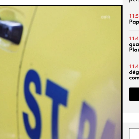
11:5
Pap
11:4
qual
Pla
11:4
dég
co