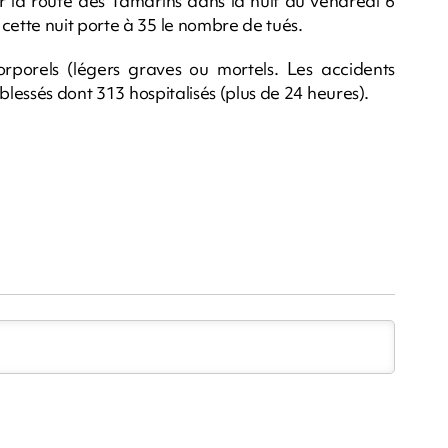
ur la route des Tamarins dans la nuit du vendredi 6
ette nuit porte à 35 le nombre de tués.
orels (légers graves ou mortels. Les accidents
blessés dont 313 hospitalisés (plus de 24 heures).
m