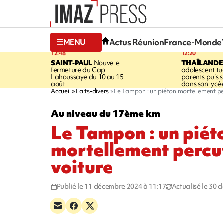
Actus Réunion
France-Monde
MENU
12:48
12:20
SAINT-PAUL
Nouvelle
THAÏLANDE
fermeture du Cap
adolescent tu
Lahoussaye du 10 au 15
parents puis 
août
dans son lycé
Accueil
Faits-divers
Le Tampon : un piéton mortellement pe
Au niveau du 17ème km
Le Tampon : un piét
mortellement percu
voiture
Publié le 11 décembre 2024 à 11:17
Actualisé le 30 