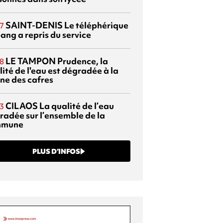
SAINT-DENIS
Le téléphérique
7
ang a repris du service
LE TAMPON
Prudence, la
8
ité de l'eau est dégradée à la
ine des cafres
CILAOS
La qualité de l’eau
3
radée sur l’ensemble de la
mmune
PLUS D’INFOS