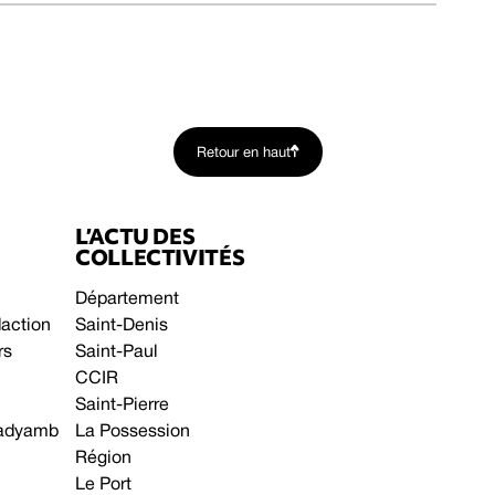
Retour en haut
L’ACTU DES
COLLECTIVITÉS
Département
daction
Saint-Denis
rs
Saint-Paul
CCIR
Saint-Pierre
 gadyamb
La Possession
Région
Le Port