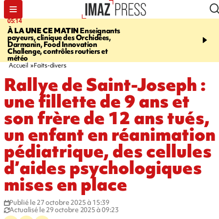
05:14
07:08
À LA UNE CE MATIN
Enseignants
LE PORT
L'incendie à la
payeurs, clinique des Orchidées,
Orchidées pourrait avoi
Darmanin, Food Innovation
conséquences pour les p
Challenge, contrôles routiers et
Réunion
météo
Accueil
Faits-divers
Rallye de Saint-Joseph :
une fillette de 9 ans et
son frère de 12 ans tués,
un enfant en réanimation
pédiatrique, des cellules
d’aides psychologiques
mises en place
Publié le 27 octobre 2025 à 15:39
Actualisé le 29 octobre 2025 à 09:23