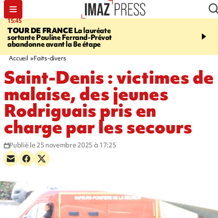
15:45
20:17
TOUR DE FRANCE
La lauréate
À RETENIR CE SOIR
Sé
sortante Pauline Ferrand-Prévot
routière, concours de nou
abandonne avant la 8e étape
du littoral fermée, courr
Darmanin et évacuation
Accueil
Faits-divers
Saint-Denis : victimes de
malaise, des jeunes
Rodriguais pris en
charge par les secours
Publié le 25 novembre 2025 à 17:25