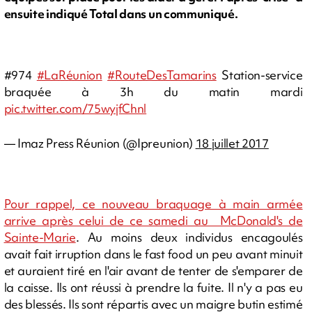
ensuite indiqué Total dans un communiqué.
#974
#LaRéunion
#RouteDesTamarins
Station-service
braquée à 3h du matin mardi
pic.twitter.com/75wyjfChnl
— Imaz Press Réunion (@Ipreunion)
18 juillet 2017
Pour rappel, ce nouveau braquage à main armée
arrive après celui de ce samedi au McDonald's de
Sainte-Marie
. Au moins deux individus encagoulés
avait fait irruption dans le fast food un peu avant minuit
et auraient tiré en l'air avant de tenter de s'emparer de
la caisse. Ils ont réussi à prendre la fuite. Il n'y a pas eu
des blessés. Ils sont répartis avec un maigre butin estimé