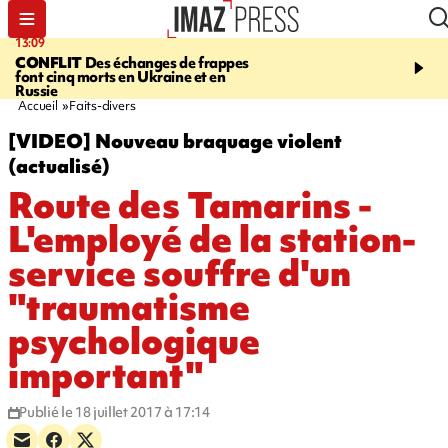
13:09
17:14
CONFLIT
Des échanges de frappes
ESCALADE
Quatre méd
font cinq morts en Ukraine et en
européennes pour les je
Russie
grimpeurs réunionnais 
Accueil
Faits-divers
[VIDEO] Nouveau braquage violent
(actualisé)
Route des Tamarins -
L'employé de la station-
service souffre d'un
"traumatisme
psychologique
important"
Publié le 18 juillet 2017 à 17:14