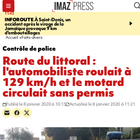
11:43
16:35
INFOROUTE
À Saint-Denis, un
PITON DE LA FOURN
accident après le virage de la
gendarmes évacuent un
Jamaïque provoque 9 km
randonneuse blessée, d
d'embouteillages
conditions météorologiqu
Accueil
Faits-divers
Contrôle de police
Route du littoral :
l'automobiliste roulait à
129 km/h et le motard
circulait sans permis
Publié le 8 janvier 2020 à 10:13
Actualisé le 8 janvier 2020 à 11:21