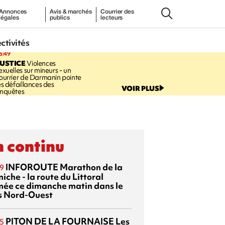
Annonces
Avis & marchés
Courrier des
légales
publics
lecteurs
ectivités
3:49
USTICE
Violences
exuelles sur mineurs - un
ourrier de Darmanin pointe
es défaillances des
VOIR PLUS
nquêtes
 continu
INFOROUTE
Marathon de la
9
iche - la route du Littoral
mée ce dimanche matin dans le
s Nord-Ouest
PITON DE LA FOURNAISE
Les
5