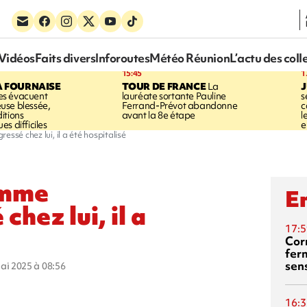
Vidéos
Faits divers
Inforoutes
Météo Réunion
L’actu des coll
15:45
1
A FOURNAISE
TOUR DE FRANCE
La
J
s évacuent
lauréate sortante Pauline
s
use blessée,
Ferrand-Prévot abandonne
c
itions
avant la 8e étape
l
s difficiles
e
sé chez lui, il a été hospitalisé
omme
En
hez lui, il a
17:5
Corn
fer
sen
mai 2025 à 08:56
16:3