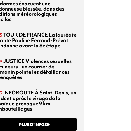
darmes évacuent une
donneuse blessée, dans des
ditions météorologiques
iciles
TOUR DE FRANCE
La lauréate
5
tante Pauline Ferrand-Prévot
ndonne avant la 8e étape
JUSTICE
Violences sexuelles
9
mineurs - un courrier de
manin pointe les défaillances
 enquêtes
INFOROUTE
À Saint-Denis, un
3
dent après le virage de la
aïque provoque 9 km
mbouteillages
PLUS D’INFOS