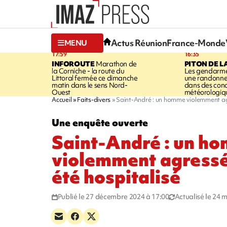
Actus Réunion
France-Monde
MENU
17:59
16:35
INFOROUTE
Marathon de
PITON DE L
la Corniche - la route du
Les gendarme
Littoral fermée ce dimanche
une randonne
matin dans le sens Nord-
dans des cond
Ouest
météorologique
Accueil
Faits-divers
Saint-André : un homme violemment agres
Une enquête ouverte
Saint-André : un h
violemment agressé c
été hospitalisé
Publié le 27 décembre 2024 à 17:00
Actualisé le 24 