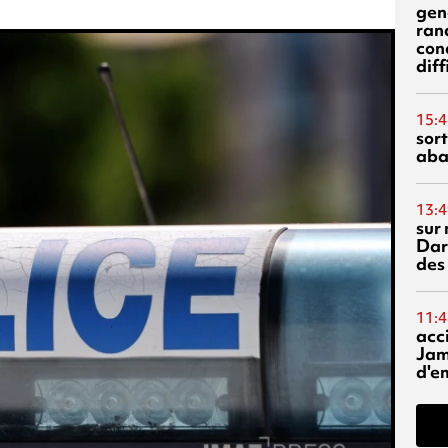
gen
ran
con
diff
15:4
sor
aba
13:4
sur 
Dar
des
11:4
acci
Jam
d'e