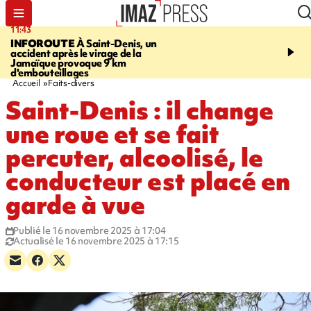
11:43
16:35
INFOROUTE
À Saint-Denis, un
PITON DE LA FOURN
accident après le virage de la
gendarmes évacuent un
Jamaïque provoque 9 km
randonneuse blessée, d
d'embouteillages
conditions météorologiqu
Accueil
Faits-divers
Saint-Denis : il change
une roue et se fait
percuter, alcoolisé, le
conducteur est placé en
garde à vue
Publié le 16 novembre 2025 à 17:04
Actualisé le 16 novembre 2025 à 17:15