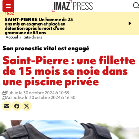
16:32
21:08
SAINT-PIERRE
Un homme de 23
MONDE
Arabie saoudit
ans mis en examen et placé en
et Turquie scellent un p
détention après la mort d'une
défense en pleine guerr
gramoune de 84 ans
Orient
Accueil
Faits-divers
Son pronostic vital est engagé
Saint-Pierre : une fillette
de 15 mois se noie dans
une piscine privée
Publié le 30 octobre 2024 à 10:59
Actualisé le 30 octobre 2024 à 16:30