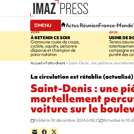
Actus Réunion
France-Monde
MENU
20:44
20:35
À RETENIR CE SOIR
USINE DE B
Gramoune rouée de coups,
Tereos assure
cycliste, squishy, personne
ralentissemen
disparue et champion de
campagne est l
para-natation
pureté des c
Accueil
Faits-divers
Saint-Denis : une piétonne mortellemen
La circulation est rétablie (actualisé)
Saint-Denis : une p
mortellement percu
voiture sur le boule
Publié le 30 décembre 2024 à 08:25
Actualisé le 30 