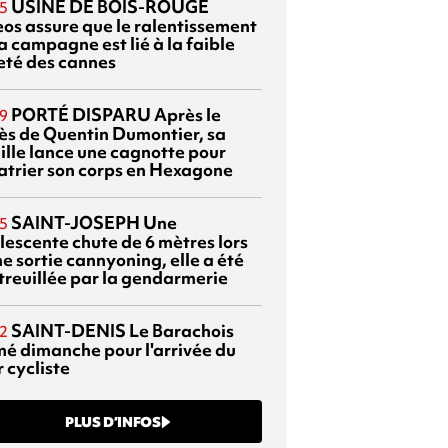
USINE DE BOIS-ROUGE
5
eos assure que le ralentissement
a campagne est lié à la faible
eté des cannes
PORTÉ DISPARU
Après le
9
ès de Quentin Dumontier, sa
ille lance une cagnotte pour
atrier son corps en Hexagone
SAINT-JOSEPH
Une
5
lescente chute de 6 mètres lors
e sortie cannyoning, elle a été
itreuillée par la gendarmerie
SAINT-DENIS
Le Barachois
2
mé dimanche pour l'arrivée du
 cycliste
PLUS D’INFOS