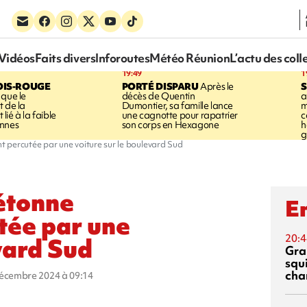
Vidéos
Faits divers
Inforoutes
Météo Réunion
L’actu des coll
19:49
1
OIS-ROUGE
PORTÉ DISPARU
Après le
S
 que le
décès de Quentin
a
t de la
Dumontier, sa famille lance
m
ié à la faible
une cagnotte pour rapatrier
c
annes
son corps en Hexagone
h
g
t percutée par une voiture sur le boulevard Sud
iétonne
En
tée par une
20:4
vard Sud
Gra
squ
cha
décembre 2024 à 09:14