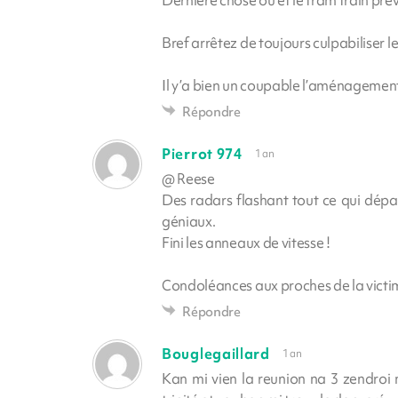
Bref arrêtez de toujours culpabiliser
Il y’a bien un coupable l’aménagement 
Répondre
Pierrot 974
1 an
@ Reese
Des radars flashant tout ce qui dépa
géniaux.
Fini les anneaux de vitesse !
Condoléances aux proches de la vict
Répondre
Bouglegaillard
1 an
Kan mi vien la reunion na 3 zendroi 