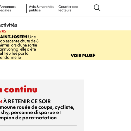
Annonces
Avis & marchés
Courrier des
légales
publics
lecteurs
ectivités
9:05
AINT-JOSEPH
Une
dolescente chute de 6
ètres lors d'une sortie
annyoning, elle a été
élitreuillée par la
VOIR PLUS
endarmerie
 continu
À RETENIR CE SOIR
4
moune rouée de coups, cycliste,
ishy, personne disparue et
mpion de para-natation