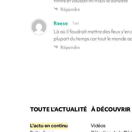
trinité et vauban mi trouv le danzeré
Répondre
Reese
1 an
Là où il faudrait mettre des feux y’en 
plupart du temps car tout le monde 
Répondre
TOUTE L’ACTUALITÉ
À DÉCOUVRIR
L’actu en continu
Vidéos