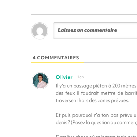
4 COMMENTAIRES
Olivier
1 an
Il y’a un passage piéton à 200 mètres 
des feux il faudrait mettre de barri
traversent hors des zones prévues.
Et puis pourquoi n’a ton pas prévu u
denis ? (Posez la question au commerça
Dernière chose où et le tram train pré