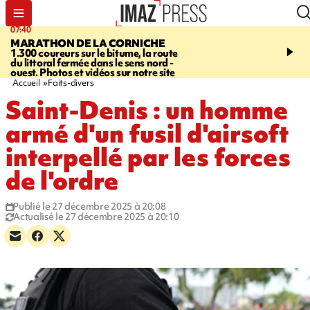
07:40
10:33
MARATHON DE LA CORNICHE
ASSOCIATIONS
Protec
1.300 coureurs sur le bitume, la route
l’enfance - une nouvelle
du littoral fermée dans le sens nord -
Stop VIF organisée à La
ouest. Photos et vidéos sur notre site
Accueil
Faits-divers
Saint-Denis : un homme
armé d'un fusil d'airsoft
interpellé par les forces
de l'ordre
Publié le 27 décembre 2025 à 20:08
Actualisé le 27 décembre 2025 à 20:10