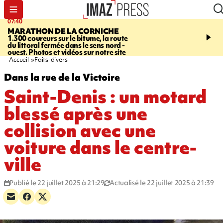
07:40
10:33
MARATHON DE LA CORNICHE
ASSOCIATIONS
Protec
1.300 coureurs sur le bitume, la route
l’enfance - une nouvelle
du littoral fermée dans le sens nord -
Stop VIF organisée à La
ouest. Photos et vidéos sur notre site
Accueil
Faits-divers
Dans la rue de la Victoire
Saint-Denis : un motard
blessé après une
collision avec une
voiture dans le centre-
ville
Publié le 22 juillet 2025 à 21:29
Actualisé le 22 juillet 2025 à 21:39