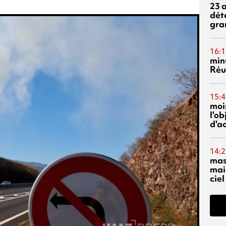
23 
dét
gra
16:1
min
Réu
15:4
mois
l'o
d'ac
14:2
mas
mai
ciel