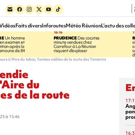
Vidéos
Faits divers
Inforoutes
Météo Réunion
L’actu des coll
16:16
1
RE
Un homme
PRUDENCE
Des cocotes
 en examen et
minute vendues chez
s
ntion après la
Carrefour à La Réunion
o
ramoune de 84
risquent d'exploser
s
d
ours à l'Aire du tabac, fumées visibles de la route des Tamarins
cendie
'Aire du
En
es de la route
17:1
Ang
pan
pro
025 à 15:46
16:3