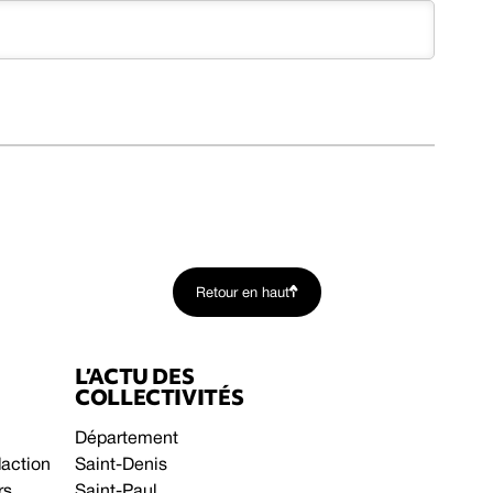
Retour en haut
L’ACTU DES
COLLECTIVITÉS
Département
daction
Saint-Denis
rs
Saint-Paul