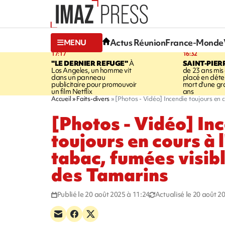
Actus Réunion
France-Monde
MENU
17:17
16:32
"LE DERNIER REFUGE"
À
SAINT-PIER
Los Angeles, un homme vit
de 23 ans mis
dans un panneau
placé en déte
publicitaire pour promouvoir
mort d'une g
un film Netflix
ans
Accueil
Faits-divers
[Photos - Vidéo] Incendie toujours en c
[Photos - Vidéo] In
toujours en cours à l
tabac, fumées visibl
des Tamarins
Publié le 20 août 2025 à 11:24
Actualisé le 20 août 2