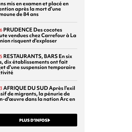
ans mis en examen et placé en
ention après la mort d'une
moune de 84 ans
PRUDENCE
Des cocotes
6
ute vendues chez Carrefour à La
nion risquent d'exploser
RESTAURANTS, BARS
En six
5
, dix établissements ont fait
bjet d'une suspension temporaire
tivité
AFRIQUE DU SUD
Après l'exil
3
sif de migrants, la pénurie de
n-d'œuvre dans la nation Arc en
PLUS D’INFOS