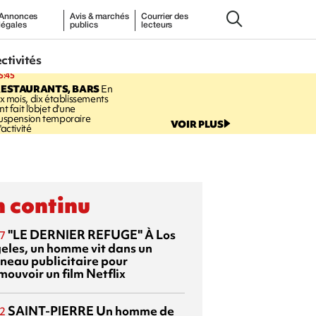
Annonces
Avis & marchés
Courrier des
légales
publics
lecteurs
ectivités
5:45
RESTAURANTS, BARS
En
ix mois, dix établissements
nt fait l'objet d'une
uspension temporaire
VOIR PLUS
'activité
 continu
"LE DERNIER REFUGE"
À Los
7
eles, un homme vit dans un
neau publicitaire pour
mouvoir un film Netflix
SAINT-PIERRE
Un homme de
2