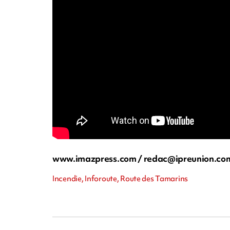
www.imazpress.com /
redac@ipreunion.co
Incendie, Inforoute, Route des Tamarins