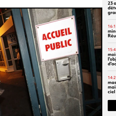
23 
dét
gra
16:1
min
Réu
15:4
mois
l'o
d'ac
14:2
mas
mai
ciel