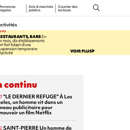
Annonces
Avis & marchés
Courrier des
légales
publics
lecteurs
ectivités
5:45
RESTAURANTS, BARS
En
ix mois, dix établissements
nt fait l'objet d'une
uspension temporaire
VOIR PLUS
'activité
 continu
"LE DERNIER REFUGE"
À Los
7
eles, un homme vit dans un
neau publicitaire pour
mouvoir un film Netflix
SAINT-PIERRE
Un homme de
2