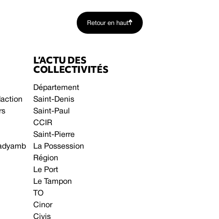
Retour en haut
L’ACTU DES
COLLECTIVITÉS
Département
daction
Saint-Denis
rs
Saint-Paul
CCIR
Saint-Pierre
 gadyamb
La Possession
Région
Le Port
Le Tampon
TO
Cinor
Civis