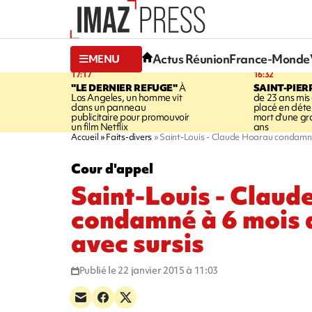
Actus Réunion
France-Monde
MENU
17:17
16:32
"LE DERNIER REFUGE"
À
SAINT-PIER
Los Angeles, un homme vit
de 23 ans mis
dans un panneau
placé en déte
publicitaire pour promouvoir
mort d'une g
un film Netflix
ans
Accueil
Faits-divers
Saint-Louis - Claude Hoarau condamné 
Cour d'appel
Saint-Louis - Claud
condamné à 6 mois 
avec sursis
Publié le 22 janvier 2015 à 11:03