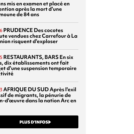
ans mis en examen et placé en
ention après la mort d'une
moune de 84 ans
PRUDENCE
Des cocotes
6
ute vendues chez Carrefour à La
nion risquent d'exploser
RESTAURANTS, BARS
En six
5
, dix établissements ont fait
bjet d'une suspension temporaire
tivité
AFRIQUE DU SUD
Après l'exil
3
sif de migrants, la pénurie de
n-d'œuvre dans la nation Arc en
PLUS D’INFOS