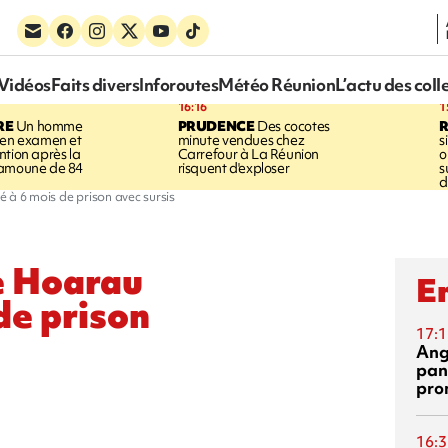
Vidéos
Faits divers
Inforoutes
Météo Réunion
L’actu des coll
16:16
1
RE
Un homme
PRUDENCE
Des cocotes
 en examen et
minute vendues chez
s
ntion après la
Carrefour à La Réunion
o
ramoune de 84
risquent d'exploser
s
d
à 6 mois de prison avec sursis
e Hoarau
En
de prison
17:1
Ang
pan
pro
16:3