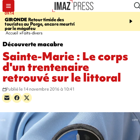
09:14
13:09
GIRONDE
Retour timide des
CONFLIT
Des échanges
touristes au Porge, encore meurtri
font cinq morts en Ukrai
par le mégafeu
Russie
Accueil
Faits-divers
Découverte macabre
Sainte-Marie : Le corps
d'un trentenaire
retrouvé sur le littoral
Publié le 14 novembre 2016 à 10:41