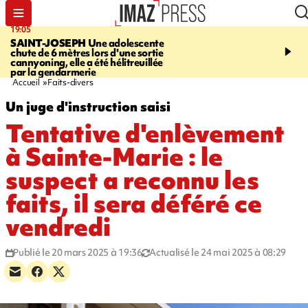
19:05
20:44
SAINT-JOSEPH
Une adolescente
À RETENIR CE SOIR
G
chute de 6 mètres lors d'une sortie
rouée de coups, cycliste,
cannyoning, elle a été hélitreuillée
personne disparue et c
par la gendarmerie
para-natation
Accueil
Faits-divers
Un juge d'instruction saisi
Tentative d'enlèvement
à Sainte-Marie : le
suspect a reconnu les
faits, il sera déféré ce
vendredi
Publié le 20 mars 2025 à 19:36
Actualisé le 24 mai 2025 à 08:29