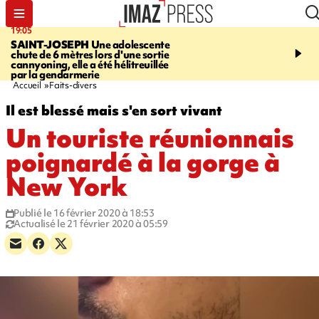
19:05
20:44
SAINT-JOSEPH
Une adolescente
À RETENIR CE SOIR
G
chute de 6 mètres lors d'une sortie
rouée de coups, cycliste,
cannyoning, elle a été hélitreuillée
personne disparue et c
par la gendarmerie
para-natation
Accueil
Faits-divers
Il est blessé mais s'en sort vivant
Un touriste réunionnais
poignardé à la gorge à
New York
Publié le 16 février 2020 à 18:53
Actualisé le 21 février 2020 à 05:59