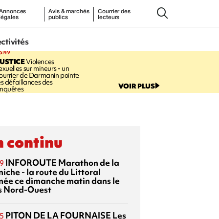
Annonces
Avis & marchés
Courrier des
légales
publics
lecteurs
ectivités
3:49
USTICE
Violences
exuelles sur mineurs - un
ourrier de Darmanin pointe
es défaillances des
VOIR PLUS
nquêtes
 continu
INFOROUTE
Marathon de la
9
iche - la route du Littoral
mée ce dimanche matin dans le
s Nord-Ouest
PITON DE LA FOURNAISE
Les
5