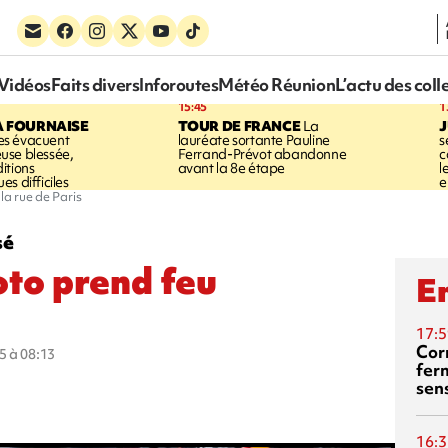
Vidéos
Faits divers
Inforoutes
Météo Réunion
L’actu des coll
15:45
1
A FOURNAISE
TOUR DE FRANCE
La
J
s évacuent
lauréate sortante Pauline
s
use blessée,
Ferrand-Prévot abandonne
c
itions
avant la 8e étape
l
s difficiles
e
la rue de Paris
sé
oto prend feu
En
17:5
Corn
5 à 08:13
fer
sen
16:3