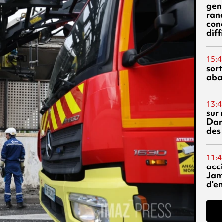
gen
ran
con
diff
15:4
sor
aba
13:4
sur 
Dar
des
11:4
acci
Jam
d'e