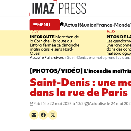
Actus Réunion
France-Monde
MENU
17:59
16:35
INFOROUTE
Marathon de
PITON DE L
la Corniche - la route du
Les gendarme
Littoral fermée ce dimanche
une randonne
matin dans le sens Nord-
dans des cond
Ouest
météorologique
Accueil
Faits-divers
Saint-Denis : une moto prend feu dans 
[PHOTOS/VIDÉO] L'incendie maîtri
Saint-Denis : une m
dans la rue de Paris
Publié le 22 mai 2025 à 13:24
Actualisé le 24 mai 202