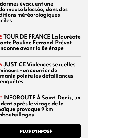
darmes évacuent une
donneuse blessée, dans des
ditions météorologiques
iciles
TOUR DE FRANCE
La lauréate
5
tante Pauline Ferrand-Prévot
ndonne avant la 8e étape
JUSTICE
Violences sexuelles
9
mineurs - un courrier de
manin pointe les défaillances
 enquêtes
INFOROUTE
À Saint-Denis, un
3
dent après le virage de la
aïque provoque 9 km
mbouteillages
PLUS D’INFOS