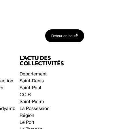
Retour en haut
L’ACTU DES
COLLECTIVITÉS
Département
daction
Saint-Denis
rs
Saint-Paul
CCIR
Saint-Pierre
 gadyamb
La Possession
Région
Le Port