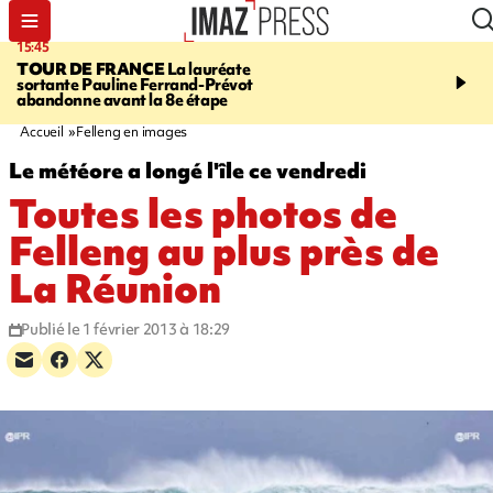
15:45
20:17
TOUR DE FRANCE
La lauréate
À RETENIR CE SOIR
Sé
sortante Pauline Ferrand-Prévot
routière, concours de nou
abandonne avant la 8e étape
du littoral fermée, courr
Darmanin et évacuation
Accueil
Felleng en images
Le météore a longé l'île ce vendredi
Toutes les photos de
Felleng au plus près de
La Réunion
Publié le 1 février 2013 à 18:29