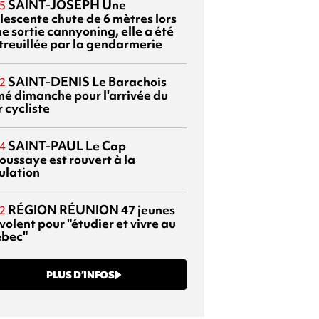
SAINT-JOSEPH
Une
5
lescente chute de 6 mètres lors
e sortie cannyoning, elle a été
itreuillée par la gendarmerie
SAINT-DENIS
Le Barachois
2
mé dimanche pour l'arrivée du
 cycliste
SAINT-PAUL
Le Cap
4
oussaye est rouvert à la
ulation
RÉGION RÉUNION
47 jeunes
2
volent pour "étudier et vivre au
bec"
PLUS D’INFOS