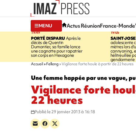
Actus Réunion
France-Monde
MENU
19:49
19:05
PORTÉ DISPARU
Après le
SAINT-JOS
décès de Quentin
adolescente c
Dumontier, sa famille lance
mètres lors d'
une cagnotte pour rapatrier
cannyoning, el
son corps en Hexagone
hélitreuillée p
gendarmerie
Accueil
Felleng
Vigilance forte houle à partir de 22 heures
Une femme happée par une vague, pui
Vigilance forte houl
22 heures
Publié le 29 janvier 2013 à 16:18