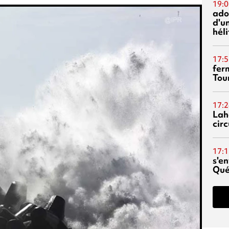
19:0
ado
d'un
hél
17:5
fer
Tour
17:2
Lah
circ
17:1
s'en
Qué