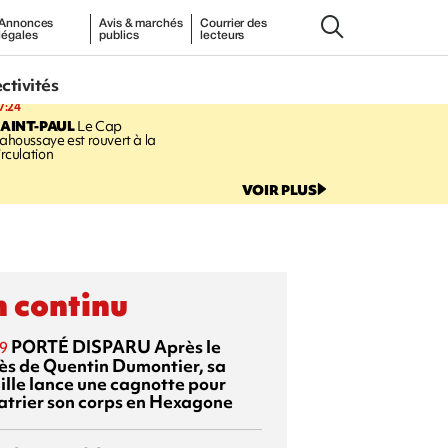
Annonces
Avis & marchés
Courrier des
légales
publics
lecteurs
ectivités
7:24
AINT-PAUL
Le Cap
ahoussaye est rouvert à la
irculation
VOIR PLUS
 continu
PORTÉ DISPARU
Après le
9
ès de Quentin Dumontier, sa
ille lance une cagnotte pour
atrier son corps en Hexagone