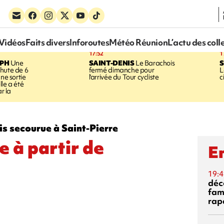
Vidéos
Faits divers
Inforoutes
Météo Réunion
L’actu des coll
17:52
1
EPH
Une
SAINT-DENIS
Le Barachois
S
hute de 6
fermé dimanche pour
L
une sortie
l'arrivée du Tour cycliste
c
le a été
ar la
s secourue à Saint-Pierre
e à partir de
En
19:4
déc
fam
rap