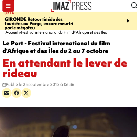
09:14
13:09
GIRONDE
Retour timide des
CONFLIT
Des échanges
touristes au Porge, encore meurtri
font cinq morts en Ukrai
par le mégafeu
Russie
Accueil
Festival international du Film d\'Afrique et des Iles
Le Port - Festival international du film
d'Afrique et des Îles du 2 au 7 octobre
En attendant le lever de
rideau
Publié le 25 septembre 2012 à 06:36