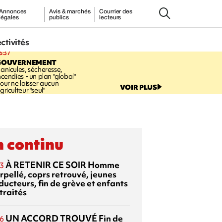
Annonces
Avis & marchés
Courrier des
légales
publics
lecteurs
ectivités
6:37
GOUVERNEMENT
anicules, sécheresse,
ncendies - un plan "global"
our ne laisser aucun
VOIR PLUS
griculteur "seul"
 continu
À RETENIR CE SOIR
Homme
3
rpellé, coprs retrouvé, jeunes
ducteurs, fin de grève et enfants
traités
UN ACCORD TROUVÉ
Fin de
6