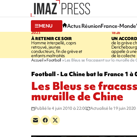
Actus Réunion
France-Monde
MENU
20:23
18:26
À RETENIR CE SOIR
UN ACCORD
Homme interpellé, coprs
de la grève c
retrouvé, jeunes
Derichebourg-
conducteurs, fin de grève et
appelle à une
enfants maltraités
de la collecte
Accueil
Football
Les Bleus se fracassent sur la muraille de 
Football - La Chine bat la France 1 à 
Les Bleus se fracass
muraille de Chine
Publié le 4 juin 2010 à 22:00
Actualisé le 19 juin 2020