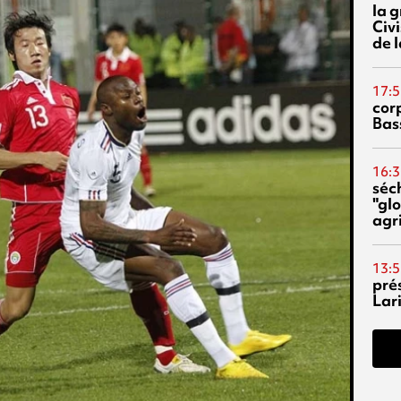
la 
Civi
de l
17:5
corp
Bas
16:3
séc
"glo
agri
13:5
pré
Lari