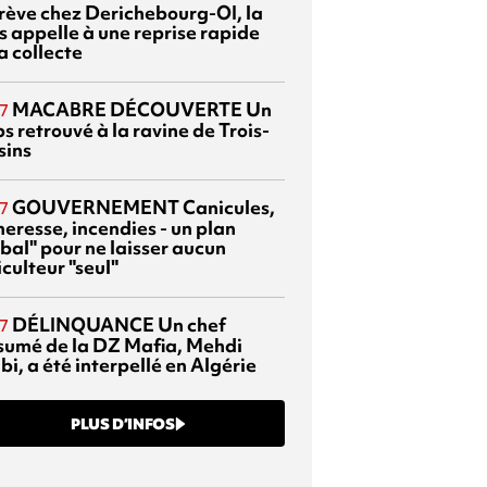
grève chez Derichebourg-OI, la
s appelle à une reprise rapide
a collecte
MACABRE DÉCOUVERTE
Un
7
s retrouvé à la ravine de Trois-
sins
GOUVERNEMENT
Canicules,
7
heresse, incendies - un plan
bal" pour ne laisser aucun
culteur "seul"
DÉLINQUANCE
Un chef
7
sumé de la DZ Mafia, Mehdi
bi, a été interpellé en Algérie
PLUS D’INFOS