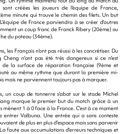
eng. Un rythme maintenu tout au long du match au
sont créées les joueurs de l'équipe de France,
me minute qui trouve le chemin des filets. Un but
 L'équipe de France parviendra à se créer d'autres
amment un coup franc de Franck Ribery (20ème) ou
uche du poteau (34ème).
les Français n'ont pas réussi à les concrétiser. Du
g Cheng n'ont pas été très dangereux si ce n'est
e de la surface de réparation française (9ème et
buté au même rythme que durant la première mi-
is mais ne parviennent toujours pas à marquer.
us, un coup de tonnerre s'abat sur le stade Michel
xiang marque le premier but du match grâce à un
Ils mènent 1 à 0 face à la France. C'est à ce moment
entrer Valbuna. Une entrée qui a sans conteste
ouvaient de plus en plus d'espace mais sans parvenir
s. La faute aux accumulations d'erreurs techniques et