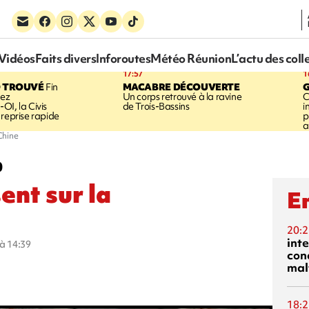
Vidéos
Faits divers
Inforoutes
Météo Réunion
L’actu des coll
17:57
1
 TROUVÉ
Fin
MACABRE DÉCOUVERTE
hez
Un corps retrouvé à la ravine
C
OI, la Civis
de Trois-Bassins
i
 reprise rapide
p
a
Chine
0
ent sur la
En
20:2
inte
 à 14:39
con
mal
18:2