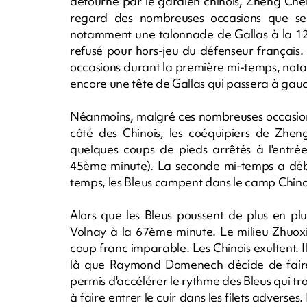
détourné par le gardien chinois, Zheng Ch
regard des nombreuses occasions que se 
notamment une talonnade de Gallas à la 12è
refusé pour hors-jeu du défenseur français.
occasions durant la première mi-temps, not
encore une tête de Gallas qui passera à ga
Néanmoins, malgré ces nombreuses occasions, 
côté des Chinois, les coéquipiers de Zhen
quelques coups de pieds arrêtés à l'entré
45ème minute). La seconde mi-temps a dé
temps, les Bleus campent dans le camp Chino
Alors que les Bleus poussent de plus en pl
Volnay à la 67ème minute. Le milieu Zhuo
coup franc imparable. Les Chinois exultent. 
là que Raymond Domenech décide de faire 
permis d'accélérer le rythme des Bleus qui tr
à faire entrer le cuir dans les filets adverse