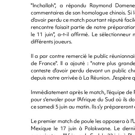
"Inchallah", a répondu Raymond Domenech 
commentaires de son homologue chinois. Si l
d'avoir perdu ce match pourtant réputé facile,
rencontre faisait partie de notre préparation. 
le 11 juin", a-t-il affirmé. Le sélectionneu
différents joueurs.
Il a par contre remercié le public réunionnai
de France". Il a ajouté : "notre plus gran
conteste d'avoir perdu devant un public ch
depuis notre arrivée à La Réunion. J'espère q
Immédiatement après le match, l'équipe de F
pour s'envoler pour l'Afrique du Sud où ils 
ce samedi 5 juin au matin. Ils s'y prépareron
Le premier match de poule les opposera à l'Ur
Mexique le 17 juin à Polokwane. Le dern