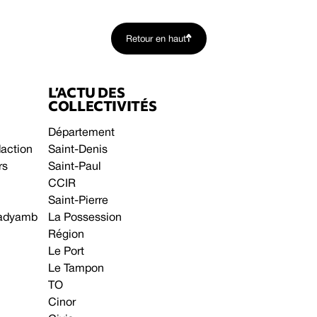
Retour en haut
L’ACTU DES
COLLECTIVITÉS
Département
daction
Saint-Denis
rs
Saint-Paul
CCIR
Saint-Pierre
 gadyamb
La Possession
Région
Le Port
Le Tampon
TO
Cinor