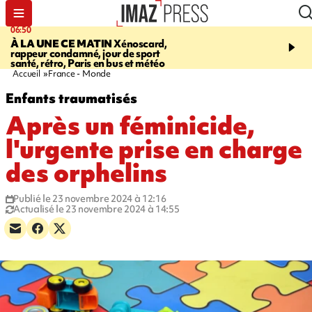
06:50
08:53
À LA UNE CE MATIN
Xénoscard,
SAINT-PAUL
Jour de S
rappeur condamné, jour de sport
2026 - bouger, s’informe
santé, rétro, Paris en bus et météo
soin de sa santé
Accueil
France - Monde
Enfants traumatisés
Après un féminicide,
l'urgente prise en charge
des orphelins
Publié le 23 novembre 2024 à 12:16
Actualisé le 23 novembre 2024 à 14:55