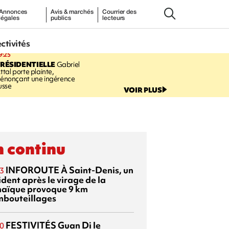
Annonces
Avis & marchés
Courrier des
légales
publics
lecteurs
ectivités
9:25
RÉSIDENTIELLE
Gabriel
ttal porte plainte,
énonçant une ingérence
usse
VOIR PLUS
 continu
INFOROUTE
À Saint-Denis, un
3
dent après le virage de la
aïque provoque 9 km
mbouteillages
FESTIVITÉS
Guan Di
le
0