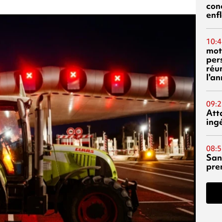
con
enf
10:4
mot
per
réu
l'a
09:2
Att
ing
08:5
San
pre