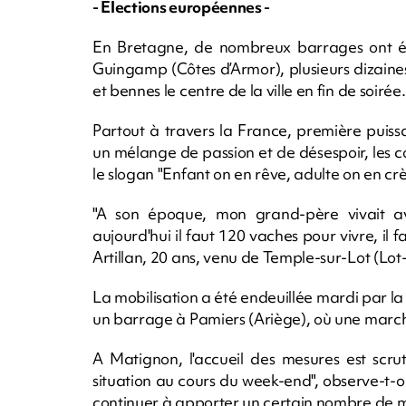
- Elections européennes -
En Bretagne, de nombreux barrages ont ét
Guingamp (Côtes d’Armor), plusieurs dizaines
et bennes le centre de la ville en fin de soirée.
Partout à travers la France, première puiss
un mélange de passion et de désespoir, les co
le slogan "Enfant on en rêve, adulte on en crè
"A son époque, mon grand-père vivait av
aujourd'hui il faut 120 vaches pour vivre, il 
Artillan, 20 ans, venu de Temple-sur-Lot (Lot-et
La mobilisation a été endeuillée mardi par la m
un barrage à Pamiers (Ariège), où une march
A Matignon, l'accueil des mesures est scru
situation au cours du week-end", observe-t-o
continuer à apporter un certain nombre de mesu