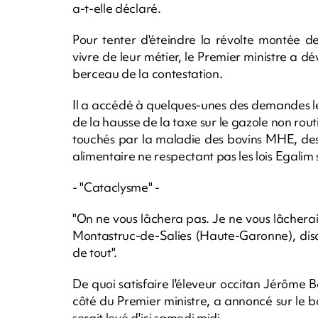
a-t-elle déclaré.
Pour tenter d'éteindre la révolte montée
vivre de leur métier, le Premier ministre a 
berceau de la contestation.
Il a accédé à quelques-unes des demandes le
de la hausse de la taxe sur le gazole non rou
touchés par la maladie des bovins MHE, des s
alimentaire ne respectant pas les lois Egalim s
- "Cataclysme" -
"On ne vous lâchera pas. Je ne vous lâcherai 
Montastruc-de-Salies (Haute-Garonne), disa
de tout".
De quoi satisfaire l'éleveur occitan Jérôme B
côté du Premier ministre, a annoncé sur le
serait levé d'ici samedi midi.