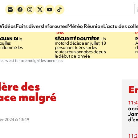
Vidéos
Faits divers
Inforoutes
Météo Réunion
L’actu des coll
10:46
0
GUAN DI
le
SÉCURITÉ ROUTIÈRE
Un
P
uilles
motard décède en juillet, 18
A
enflammé les
personnes tuées sur les
d
routes réunionnaises depuis
r
le début de l'année
lteurs est tenace malgré les annonces
lère des
En
nace malgré
11:4
acci
Jam
d'e
ier 2024 à 13:49
11:2