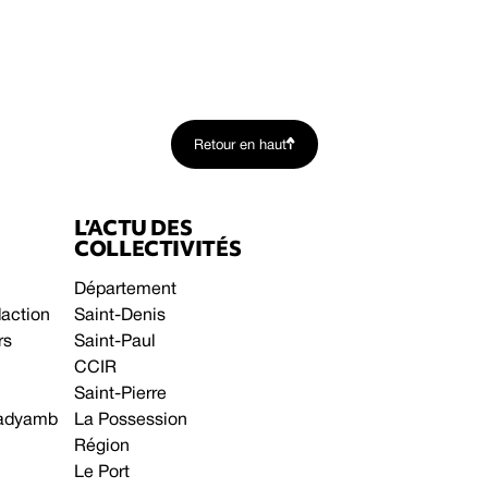
Retour en haut
L’ACTU DES
COLLECTIVITÉS
Département
daction
Saint-Denis
rs
Saint-Paul
CCIR
Saint-Pierre
 gadyamb
La Possession
Région
Le Port