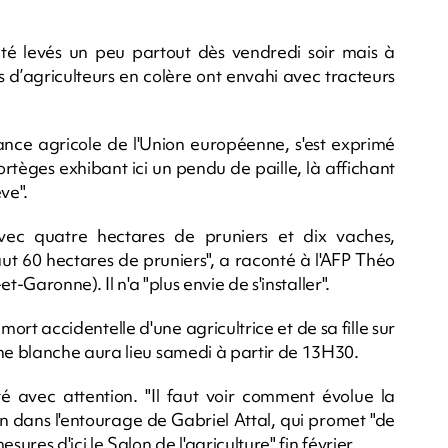
é levés un peu partout dès vendredi soir mais à
 d’agriculteurs en colère ont envahi avec tracteurs
ance agricole de l'Union européenne, s'est exprimé
rtèges exhibant ici un pendu de paille, là affichant
ve".
ec quatre hectares de pruniers et dix vaches,
faut 60 hectares de pruniers", a raconté à l'AFP Théo
-Garonne). Il n'a "plus envie de s'installer".
ort accidentelle d'une agricultrice et de sa fille sur
e blanche aura lieu samedi à partir de 13H30.
té avec attention. "Il faut voir comment évolue la
n dans l'entourage de Gabriel Attal, qui promet "de
res d'ici le Salon de l'agriculture" fin février.