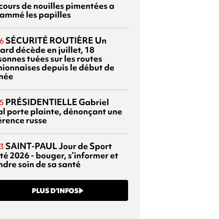
cours de nouilles pimentées a
lammé les papilles
SÉCURITÉ ROUTIÈRE
Un
6
ard décède en juillet, 18
sonnes tuées sur les routes
nionnaises depuis le début de
nnée
PRÉSIDENTIELLE
Gabriel
5
al porte plainte, dénonçant une
érence russe
SAINT-PAUL
Jour de Sport
3
té 2026 - bouger, s’informer et
ndre soin de sa santé
PLUS D’INFOS