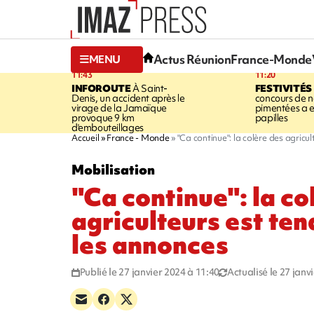
Actus Réunion
France-Monde
MENU
11:43
11:20
INFOROUTE
À Saint-
FESTIVITÉS
Denis, un accident après le
concours de no
virage de la Jamaïque
pimentées a 
provoque 9 km
papilles
d'embouteillages
Accueil
France - Monde
"Ca continue": la colère des agricu
Mobilisation
"Ca continue": la co
agriculteurs est te
les annonces
Publié le 27 janvier 2024 à 11:40
Actualisé le 27 janv