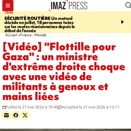
10:46
13:49
SÉCURITÉ ROUTIÈRE
Un motard
JUSTICE
Violences sexu
décède en juillet, 18 personnes tuées
mineurs - un courrier d
sur les routes réunionnaises depuis le
pointe les défaillances 
début de l'année
Accueil
France - Monde
[Vidéo] "Flottille pour
Gaza" : un ministre
d'extrême droite choque
avec une vidéo de
militants à genoux et
mains liées
Publié le 21 mai 2026 à 10:40
Actualisé le 21 mai 2026 à 12:11