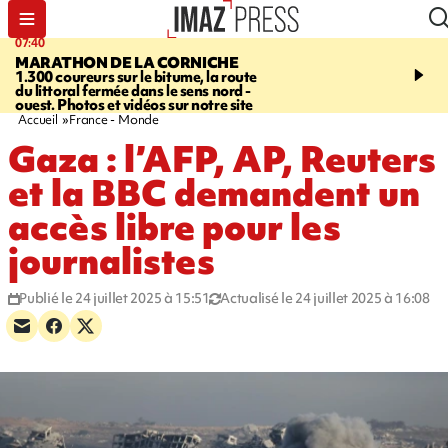
07:40
10:33
MARATHON DE LA CORNICHE
ASSOCIATIONS
Protec
1.300 coureurs sur le bitume, la route
l’enfance - une nouvelle
du littoral fermée dans le sens nord -
Stop VIF organisée à La
ouest. Photos et vidéos sur notre site
Accueil
France - Monde
Gaza : l’AFP, AP, Reuters
et la BBC demandent un
accès libre pour les
journalistes
Publié le 24 juillet 2025 à 15:51
Actualisé le 24 juillet 2025 à 16:08