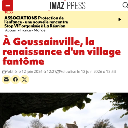
10:33
15:03
ASSOCIATIONS
Protection de
CANADA
Vaste feu de 
l’enfance - une nouvelle rencontre
l'ouest du pays, 20.000 
Stop VIF organisée à La Réunion
l'état d'urgence déclaré
Accueil
France - Monde
À Goussainville, la
renaissance d'un village
fantôme
Publié le 12 juin 2026 à 12:27
Actualisé le 12 juin 2026 à 12:33