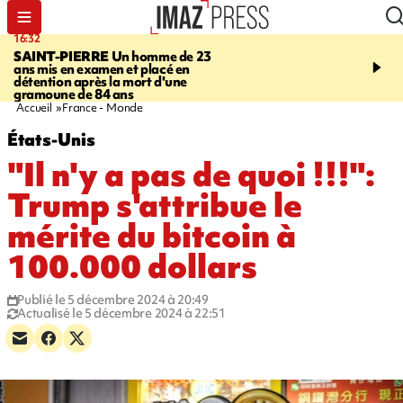
16:32
21:08
SAINT-PIERRE
Un homme de 23
MONDE
Arabie saoudit
ans mis en examen et placé en
et Turquie scellent un p
détention après la mort d'une
défense en pleine guerr
gramoune de 84 ans
Orient
Accueil
France - Monde
États-Unis
"Il n'y a pas de quoi !!!":
Trump s'attribue le
mérite du bitcoin à
100.000 dollars
Publié le 5 décembre 2024 à 20:49
Actualisé le 5 décembre 2024 à 22:51