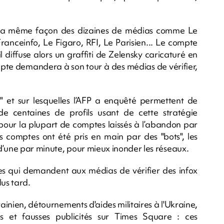
de la même façon des dizaines de médias comme Le
ranceinfo, Le Figaro, RFI, Le Parisien... Le compte
l diffuse alors un graffiti de Zelensky caricaturé en
mpte demandera à son tour à des médias de vérifier,
 et sur lesquelles l’AFP a enquêté permettent de
de centaines de profils usant de cette stratégie
t pour la plupart de comptes laissés à l’abandon par
es comptes ont été pris en main par des "bots", les
d’une par minute, pour mieux inonder les réseaux.
tes qui demandent aux médias de vérifier des infox
us tard.
inien, détournements d'aides militaires à l'Ukraine,
és et fausses publicités sur Times Square : ces