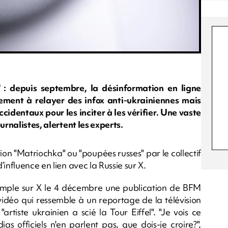
ît" : depuis septembre, la désinformation en ligne
lement à relayer des infox anti-ukrainiennes mais
cidentaux pour les inciter à les vérifier. Une vaste
urnalistes, alertent les experts.
n "Matriochka" ou "poupées russes" par le collectif
influence en lien avec la Russie sur X.
mple sur X le 4 décembre une publication de BFM
idéo qui ressemble à un reportage de la télévision
tiste ukrainien a scié la Tour Eiffel". "Je vois ce
as officiels n'en parlent pas, que dois-je croire?",