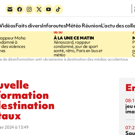
Vidéos
Faits divers
Inforoutes
Météo Réunion
L’actu des coll
06:50
2
rappeur Moha
À LA UNE CE MATIN
ondamné à
Xénoscard, rappeur
P
 des violences
condamné, jour de sport
u
mes
santé, rétro, Paris en bus et
p
météo
O
e de désinformation anti-ukrainienne à destination des médias occidentaux
uvelle
En
formation
08:1
destination
jeu 
ima
taux
ier 2024 à 13:49
07:2
Squ