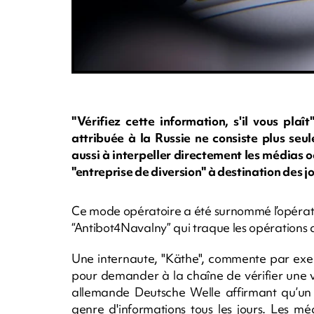
"Vérifiez cette information, s'il vous pla
attribuée à la Russie ne consiste plus seu
aussi à interpeller directement les médias oc
"entreprise de diversion" à destination des jo
Ce mode opératoire a été surnommé l’opératio
“Antibot4Navalny” qui traque les opérations d’
Une internaute, "Käthe", commente par exe
pour demander à la chaîne de vérifier une v
allemande Deutsche Welle affirmant qu’un "ar
genre d'informations tous les jours. Les médi