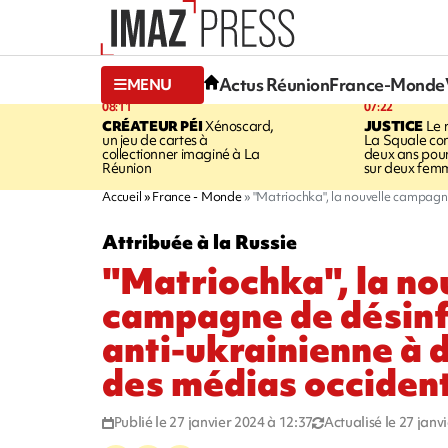
Actus Réunion
France-Monde
MENU
08:11
07:22
CRÉATEUR PÉI
Xénoscard,
JUSTICE
Le 
un jeu de cartes à
La Squale c
collectionner imaginé à La
deux ans pour
Réunion
sur deux fem
Accueil
France - Monde
"Matriochka", la nouvelle campagn
Attribuée à la Russie
"Matriochka", la no
campagne de désin
anti-ukrainienne à 
des médias occiden
Publié le 27 janvier 2024 à 12:37
Actualisé le 27 janv