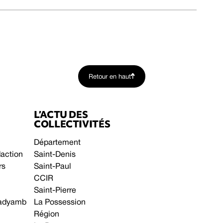
Retour en haut
L’ACTU DES
COLLECTIVITÉS
Département
daction
Saint-Denis
rs
Saint-Paul
CCIR
Saint-Pierre
 gadyamb
La Possession
Région