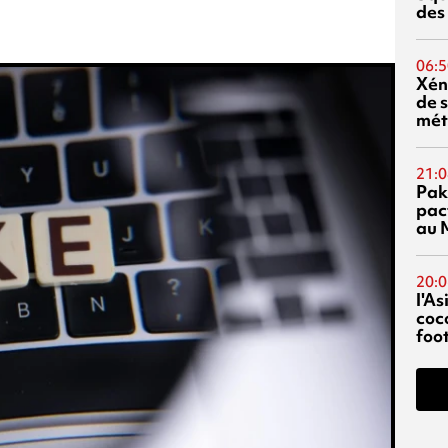
des
06:5
Xén
de s
mét
21:0
Pak
pac
au 
20:0
l'A
coc
foo