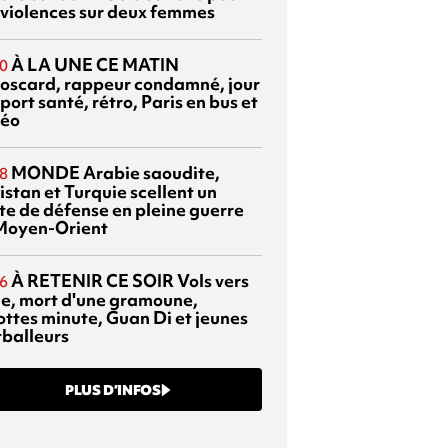
 violences sur deux femmes
À LA UNE CE MATIN
0
oscard, rappeur condamné, jour
port santé, rétro, Paris en bus et
éo
MONDE
Arabie saoudite,
8
istan et Turquie scellent un
te de défense en pleine guerre
Moyen-Orient
À RETENIR CE SOIR
Vols vers
6
sie, mort d'une gramoune,
ottes minute, Guan Di et jeunes
tballeurs
PLUS D’INFOS