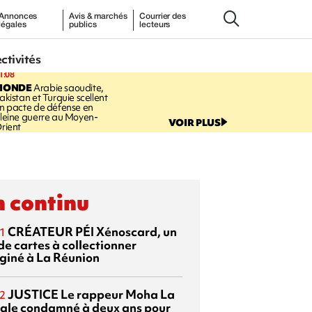
Annonces
Avis & marchés
Courrier des
légales
publics
lecteurs
ectivités
1:08
MONDE
Arabie saoudite,
akistan et Turquie scellent
n pacte de défense en
leine guerre au Moyen-
VOIR PLUS
rient
 continu
CRÉATEUR PÉI
Xénoscard, un
1
de cartes à collectionner
giné à La Réunion
JUSTICE
Le rappeur Moha La
2
ale condamné à deux ans pour